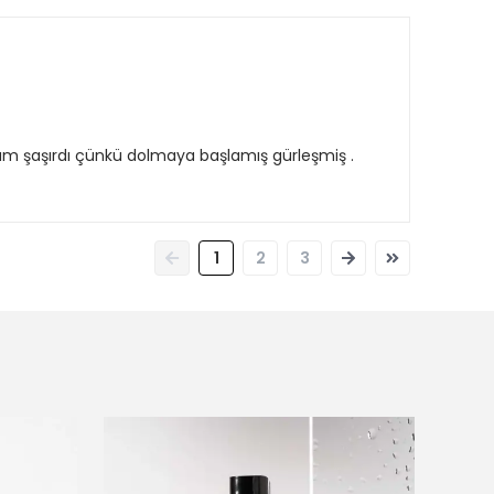
rüm şaşırdı çünkü dolmaya başlamış gürleşmiş .
1
2
3