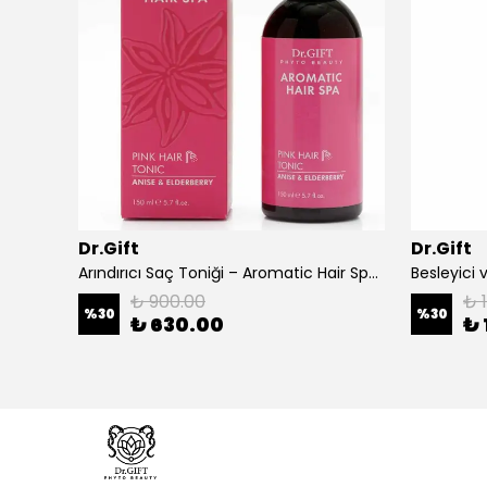
Dr.Gift
Dr.Gift
Yatıştırıcı Saçlı Serumu – Aromatic Hair Spa Series Night Scalp Serum
Arındırıcı Saç Toniği – Aromatic Hair Spa Series Pink Hair Tonic
₺ 900.00
₺ 
%
30
%
30
₺ 630.00
₺ 