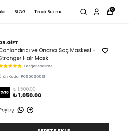
0
lar
BLOG
Tırnak Bakımı
DR.GİFT
Canlandırıcı ve Onarıcı Saç Maskesi –
Stronger Hair Mask
1 değerlendirme
Ürün Kodu
:
P000000031
₺ 1,500.00
%
30
₺ 1,050.00
Paylaş
:
SEPETE EKLE