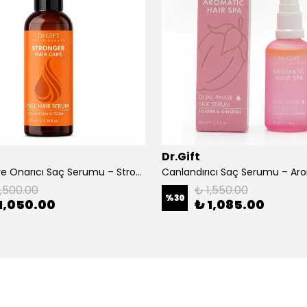
Dr.Gift
Besleyici ve Onarıcı Saç Serumu – Stronger Hair Gel Serum
1,500.00
₺ 1,550.00
%
30
1,050.00
₺ 1,085.00