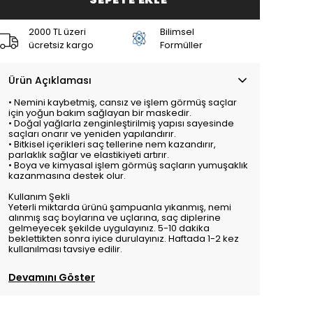
2000 TL üzeri
Bilimsel
ücretsiz kargo
Formüller
Ürün Açıklaması
• Nemini kaybetmiş, cansız ve işlem görmüş saçlar
için yoğun bakım sağlayan bir maskedir.
• Doğal yağlarla zenginleştirilmiş yapısı sayesinde
saçları onarır ve yeniden yapılandırır.
• Bitkisel içerikleri saç tellerine nem kazandırır,
parlaklık sağlar ve elastikiyeti artırır.
• Boya ve kimyasal işlem görmüş saçların yumuşaklık
kazanmasına destek olur.
Kullanım Şekli
Yeterli miktarda ürünü şampuanla yıkanmış, nemi
alınmış saç boylarına ve uçlarına, saç diplerine
gelmeyecek şekilde uygulayınız. 5-10 dakika
beklettikten sonra iyice durulayınız. Haftada 1-2 kez
kullanılması tavsiye edilir.
Devamını Göster