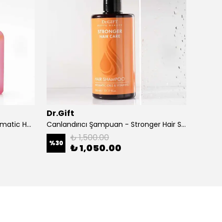
Dr.Gift
Dr.Gif
Canlandırıcı Saç Serumu – Aromatic Hair Spa Series Dual Phase Silk Serum
Canlandırıcı Şampuan - Stronger Hair Shampoo
₺ 1,500.00
%
30
%
30
₺ 1,050.00