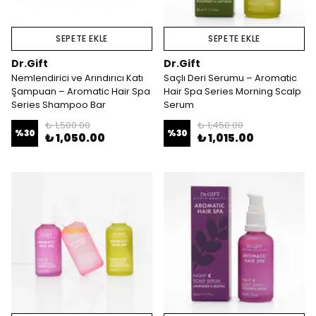
SEPETE EKLE
SEPETE EKLE
Dr.Gift
Dr.Gift
Nemlendirici ve Arındırıcı Katı
Saçlı Deri Serumu – Aromatic
Şampuan – Aromatic Hair Spa
Hair Spa Series Morning Scalp
Series Shampoo Bar
Serum
₺ 1,500.00
₺ 1,450.00
%
30
%
30
₺ 1,050.00
₺ 1,015.00