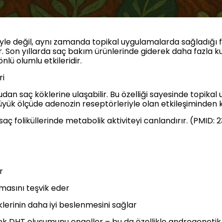
eriyle değil, aynı zamanda topikal uygulamalarda sağladığı 
tir. Son yıllarda saç bakım ürünlerinde giderek daha fazla 
önlü olumlu etkileridir.
ri
udan saç köklerine ulaşabilir. Bu özelliği sayesinde topikal
üyük ölçüde adenozin reseptörleriyle olan etkileşiminden k
 saç foliküllerinde metabolik aktiviteyi canlandırır. (PMID:
r
lmasını teşvik eder
lerinin daha iyi beslenmesini sağlar
k DHT oluşumunu engeller – bu da özellikle androgenetik a