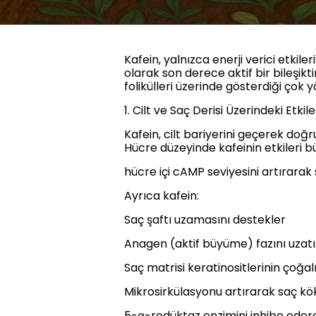
Kafein, yalnızca enerji verici etkil
olarak son derece aktif bir bileşik
folikülleri üzerinde gösterdiği çok y
1. Cilt ve Saç Derisi Üzerindeki Etkile
Kafein, cilt bariyerini geçerek doğr
Hücre düzeyinde kafeinin etkileri b
hücre içi cAMP seviyesini artırarak
Ayrıca kafein:
Saç şaftı uzamasını destekler
Anagen (aktif büyüme) fazını uzatı
Saç matrisi keratinositlerinin çoğa
Mikrosirkülasyonu artırarak saç kök
5-α-redüktaz enzimini inhibe edere