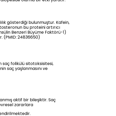
ılık gösterdiği bulunmuştur. Kafein,
steronun bu proteini artırıcı
İnsülin Benzeri Büyüme Faktörü-1)
dir. (PMID: 24836650)
aç folikülü sitotoksisitesi,
einin saç yaşlanmasını ve
mış aktif bir bileşiktir. Saç
vresel zararlara
endirilmektedir.