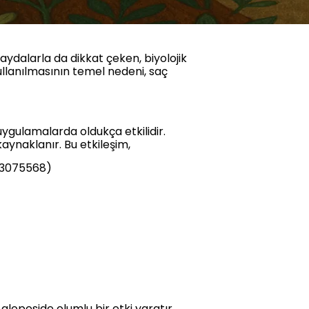
faydalarla da dikkat çeken, biyolojik
kullanılmasının temel nedeni, saç
 uygulamalarda oldukça etkilidir.
aynaklanır. Bu etkileşim,
 23075568)
lopeside olumlu bir etki yaratır.