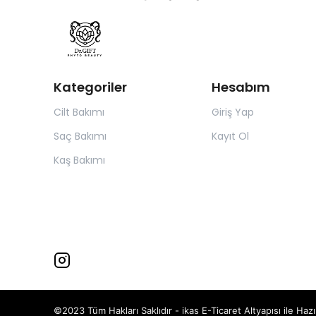
Kategoriler
Hesabım
Cilt Bakımı
Giriş Yap
Saç Bakımı
Kayıt Ol
Kaş Bakımı
©2023 Tüm Hakları Saklıdır - ikas E-Ticaret
Altyapısı ile Hazı