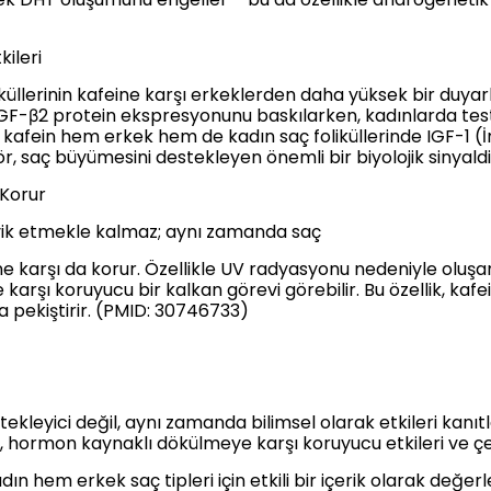
kileri
küllerinin kafeine karşı erkeklerden daha yüksek bir duyarl
F-β2 protein ekspresyonunu baskılarken, kadınlarda testo
 kafein hem erkek hem de kadın saç foliküllerinde IGF-1 (
r, saç büyümesini destekleyen önemli bir biyolojik sinyal
 Korur
şvik etmekle kalmaz; aynı zamanda saç
ne karşı da korur. Özellikle UV radyasyonu nedeniyle oluşan s
 karşı koruyucu bir kalkan görevi görebilir. Bu özellik, kaf
da pekiştirir. (PMID: 30746733)
kleyici değil, aynı zamanda bilimsel olarak etkileri kanıtlan
 hormon kaynaklı dökülmeye karşı koruyucu etkileri ve çe
n hem erkek saç tipleri için etkili bir içerik olarak değerl