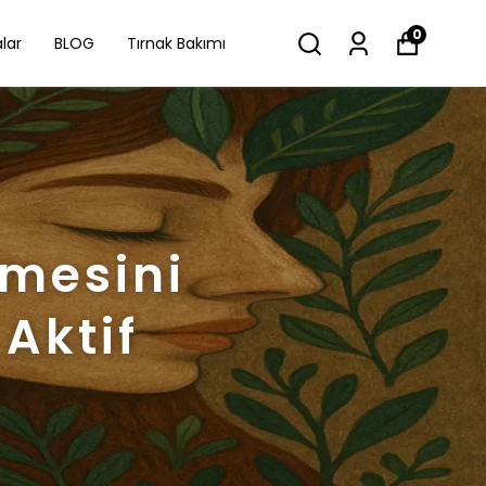
0
lar
BLOG
Tırnak Bakımı
ümesini
Aktif