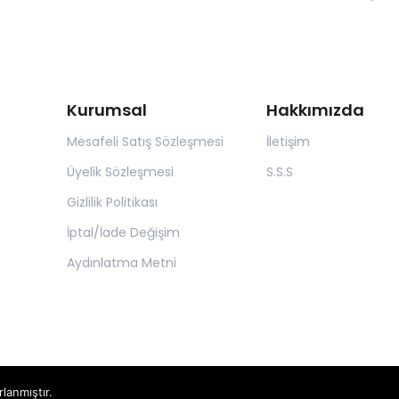
Kurumsal
Hakkımızda
Mesafeli Satış Sözleşmesi
İletişim
Üyelik Sözleşmesi
S.S.S
Gizlilik Politikası
İptal/İade Değişim
Aydınlatma Metni
rlanmıştır.