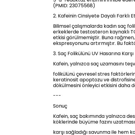
(PMID: 23075568)
2. Kafeinin Cinsiyete Dayalı Farklı Et
Bilimsel çalışmalarda kadın saç foli
erkeklerde testosteron kaynaklı TG
etkisi görülmemiştir. Buna rağmen,
ekspresyonunu artırmıştır. Bu faktö
3. Saç Folikülünü UV Hasarına Karşı
Kafein, yalnızca saç uzamasını te
folikülünü çevresel stres faktörleri
keratinosit apoptozu ve distrofisine
dökülmesini önleyici etkisini daha 
---
Sonuç
Kafein, saç bakımında yalnızca deste
köklerinde büyüme fazını uzatması,
karşı sağladığı savunma ile hem kadı